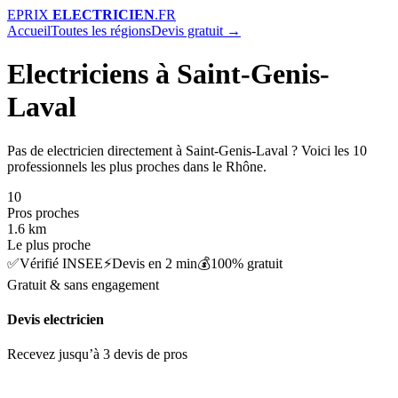
E
PRIX
ELECTRICIEN
.FR
Accueil
Toutes les régions
Devis gratuit →
Electriciens à Saint-Genis-
Laval
Pas de electricien directement à Saint-Genis-Laval ? Voici les 10
professionnels les plus proches dans le Rhône.
10
Pros proches
1.6 km
Le plus proche
✅
Vérifié INSEE
⚡
Devis en 2 min
💰
100% gratuit
Gratuit & sans engagement
Devis electricien
Recevez jusqu’à 3 devis de pros