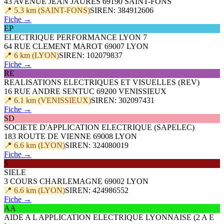
43 AVENUE JEAN JAURES 69190 SAINT-FONS
📍 5.3 km (SAINT-FONS)
SIREN: 384912606
Fiche →
EP
ELECTRIQUE PERFORMANCE LYON 7
64 RUE CLEMENT MAROT 69007 LYON
📍 6 km (LYON)
SIREN: 102079837
Fiche →
RE
REALISATIONS ELECTRIQUES ET VISUELLES (REV)
16 RUE ANDRE SENTUC 69200 VENISSIEUX
📍 6.1 km (VENISSIEUX)
SIREN: 302097431
Fiche →
SD
SOCIETE D'APPLICATION ELECTRIQUE (SAPELEC)
183 ROUTE DE VIENNE 69008 LYON
📍 6.6 km (LYON)
SIREN: 324080019
Fiche →
S
SIELE
3 COURS CHARLEMAGNE 69002 LYON
📍 6.6 km (LYON)
SIREN: 424986552
Fiche →
AA
AIDE A L APPLICATION ELECTRIQUE LYONNAISE (2 A E