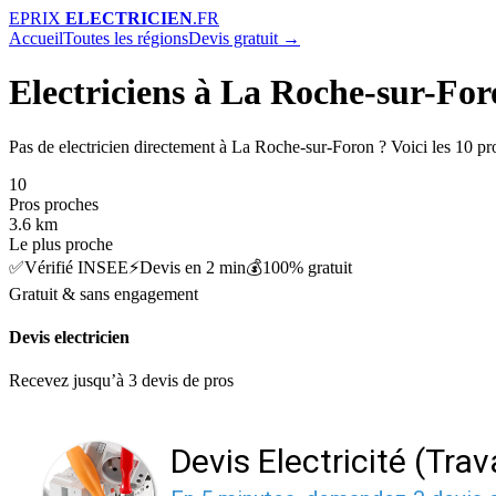
E
PRIX
ELECTRICIEN
.FR
Accueil
Toutes les régions
Devis gratuit →
Electriciens à La Roche-sur-Fo
Pas de electricien directement à La Roche-sur-Foron ? Voici les 10 pr
10
Pros proches
3.6 km
Le plus proche
✅
Vérifié INSEE
⚡
Devis en 2 min
💰
100% gratuit
Gratuit & sans engagement
Devis electricien
Recevez jusqu’à 3 devis de pros
Devis Electricité (Tra