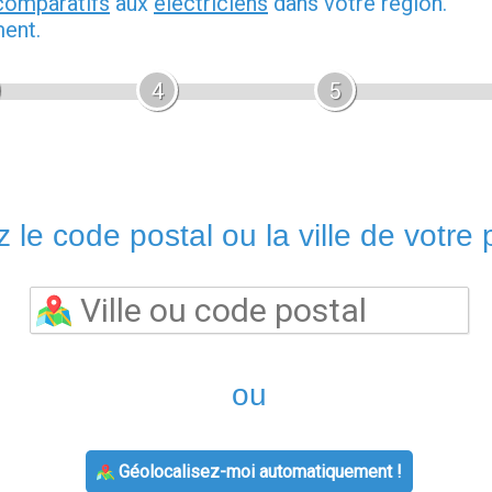
comparatifs
aux
électriciens
dans votre région.
ment.
4
5
 le code postal ou la ville de votre p
ou
Géolocalisez-moi automatiquement !