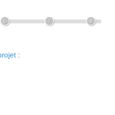
6
7
8
rojet :