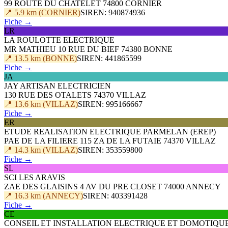
99 ROUTE DU CHATELET 74800 CORNIER
📍 5.9 km (CORNIER)
SIREN: 940874936
Fiche →
LR
LA ROULOTTE ELECTRIQUE
MR MATHIEU 10 RUE DU BIEF 74380 BONNE
📍 13.5 km (BONNE)
SIREN: 441865599
Fiche →
JA
JAY ARTISAN ELECTRICIEN
130 RUE DES OTALETS 74370 VILLAZ
📍 13.6 km (VILLAZ)
SIREN: 995166667
Fiche →
ER
ETUDE REALISATION ELECTRIQUE PARMELAN (EREP)
PAE DE LA FILIERE 115 ZA DE LA FUTAIE 74370 VILLAZ
📍 14.3 km (VILLAZ)
SIREN: 353559800
Fiche →
SL
SCI LES ARAVIS
ZAE DES GLAISINS 4 AV DU PRE CLOSET 74000 ANNECY
📍 16.3 km (ANNECY)
SIREN: 403391428
Fiche →
CE
CONSEIL ET INSTALLATION ELECTRIQUE ET DOMOTIQUE (C