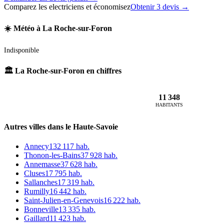
Comparez les electriciens et économisez
Obtenir 3 devis →
☀️ Météo à La Roche-sur-Foron
Indisponible
🏛️ La Roche-sur-Foron en chiffres
11 348
HABITANTS
Autres villes dans le Haute-Savoie
Annecy
132 117 hab.
Thonon-les-Bains
37 928 hab.
Annemasse
37 628 hab.
Cluses
17 795 hab.
Sallanches
17 319 hab.
Rumilly
16 442 hab.
Saint-Julien-en-Genevois
16 222 hab.
Bonneville
13 335 hab.
Gaillard
11 423 hab.