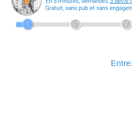
En 5 minutes, demandez
3 devis 
Gratuit, sans pub et sans engage
1
2
3
Entrez